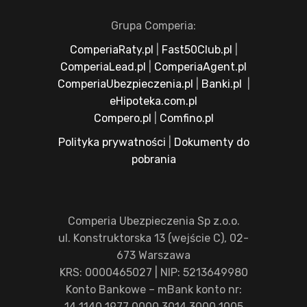
Grupa Comperia:
ComperiaRaty.pl
|
Fast50Club.pl
|
ComperiaLead.pl
|
ComperiaAgent.pl
ComperiaUbezpieczenia.pl
|
Banki.pl
|
eHipoteka.com.pl
Compero.pl
|
Comfino.pl
Polityka prywatności
|
Dokumenty do
pobrania
Comperia Ubezpieczenia Sp z.o.o.
ul. Konstruktorska 13 (wejście C), 02-
673 Warszawa
KRS: 0000465027 | NIP: 5213649980
Konto Bankowe – mBank konto nr:
14 1140 1977 0000 3014 3000 1005