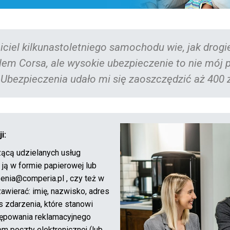
Do tej pory myślałem, że z
OC+AC u agenta Comperia U
Bartosz Tracz
29 lat
i:
ącą udzielanych usług
ją w formie papierowej lub
zenia@comperia.pl , czy też w
wierać: imię, nazwisko, adres
s zdarzenia, które stanowi
tępowania reklamacyjnego
 poczty elektronicznej (lub