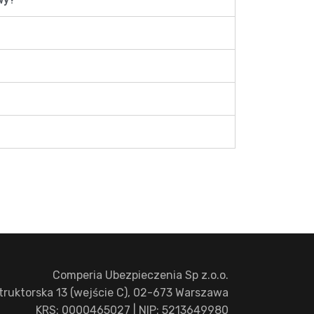
Comperia Ubezpieczenia Sp z.o.o.
struktorska 13 (wejście C), 02-673 Warszawa
KRS: 0000465027 | NIP: 5213649980