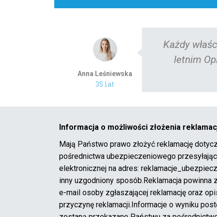
du wie, jak drogie potrafi być OC. Jeżdżę 13-
czenie to nie mój problem. Dzięki Comperia
szczędzić aż 400 zł w ciągu roku.
Informacja o możliwości złożenia reklamacj
Mają Państwo prawo złożyć reklamację dotycz
pośrednictwa ubezpieczeniowego przesyłając 
elektronicznej na adres: reklamacje_ubezpiec
inny uzgodniony sposób.Reklamacja powinna za
e-mail osoby zgłaszającej reklamację oraz opi
przyczynę reklamacji.Informacje o wyniku pos
zostaną przekazane Państwu za pośrednictwem