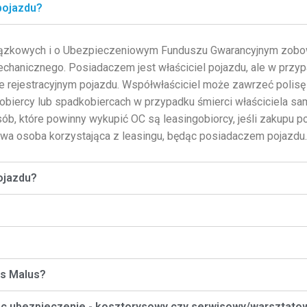
pojazdu?
iązkowych i o Ubezpieczeniowym Funduszu Gwarancyjnym zob
chanicznego. Posiadaczem jest właściciel pojazdu, ale w przyp
 rejestracyjnym pojazdu. Współwłaściciel może zawrzeć polisę 
iercy lub spadkobiercach w przypadku śmierci właściciela sam
, które powinny wykupić OC są leasingobiorcy, jeśli zakupu poli
wa osoba korzystająca z leasingu, będąc posiadaczem pojazdu.
ojazdu?
us Malus?
jąc ubezpieczenie - kosztorysowy czy serwisowy/warsztato