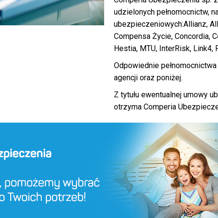
udzielonych pełnomocnictw, na
ubezpieczeniowych:Allianz, A
Compensa Życie, Concordia, Co
Hestia, MTU, InterRisk, Link4, 
Odpowiednie pełnomocnictwa 
agencji oraz poniżej.
Z tytułu ewentualnej umowy u
otrzyma Comperia Ubezpieczenia