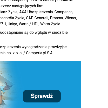
 rzecz następujących firm
llianz Życie, AXA Ubezpieczenia, Compensa,
ncordia Życie, GAP, Generali, Proama, Wiener,
PZU, Uniqa, Warta / HDI, Warta Życie.
udostępnione są do wglądu w siedzibie
bezpieczenia wynagrodzenie prowizyjne
 sp. z o. o. / Comperia.pl S.A.