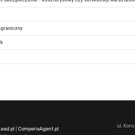
agraniczny
ek
ul. Kon
ead.pl
|
ComperiaAgent.pl