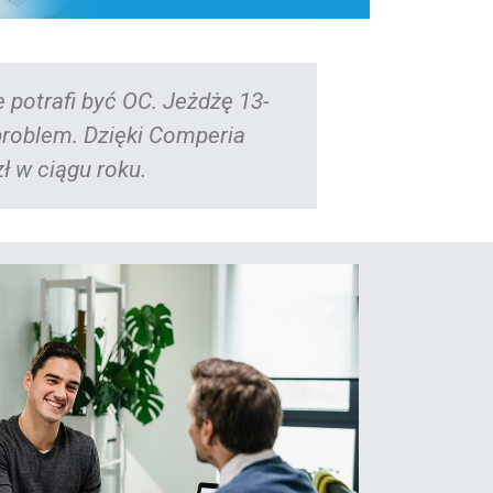
miana ubezpieczyciela to strata czasu. Na porówn
bezpieczenia namówiła mnie siostra. Efekt? W t
kieszeni zostanie 360 zł!