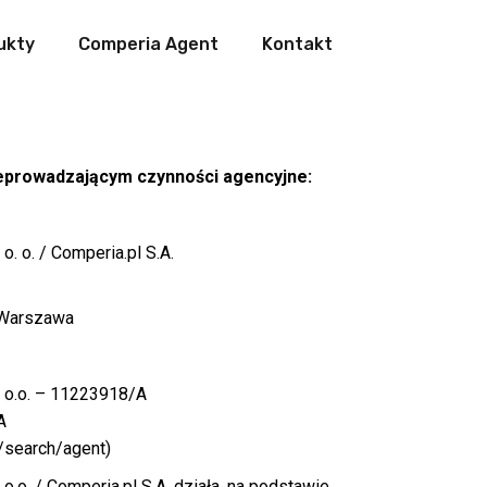
ukty
Comperia Agent
Kontakt
eprowadzającym czynności agencyjne:
. o. / Comperia.pl S.A.
3 Warszawa
 o.o. – 11223918/A
A
l/search/agent)
.o. / Comperia.pl S.A. działa, na podstawie