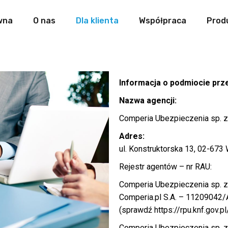
wna
O nas
Dla klienta
Współpraca
Prod
Informacja o podmiocie prz
Nazwa agencji:
Comperia Ubezpieczenia sp. z o
Adres:
ul. Konstruktorska 13, 02-67
Rejestr agentów – nr RAU:
Comperia Ubezpieczenia sp. z
Comperia.pl S.A. – 11209042/
(sprawdź https://rpu.knf.gov.p
Comperia Ubezpieczenia sp. z o