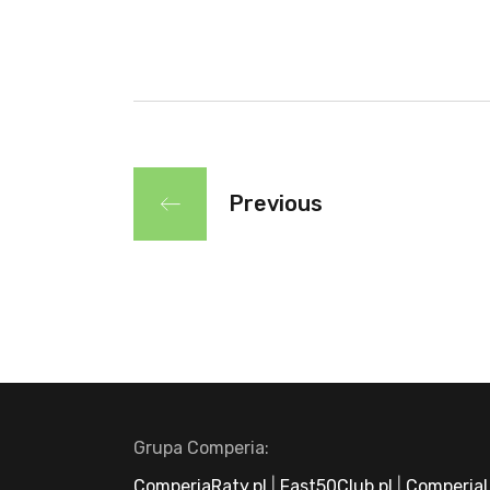
Previous
Grupa Comperia:
ComperiaRaty.pl
|
Fast50Club.pl
|
ComperiaL