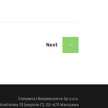
Next
Comperia Ubezpieczenia Sp z.o.o.
struktorska 13 (wejście C), 02-673 Warszawa