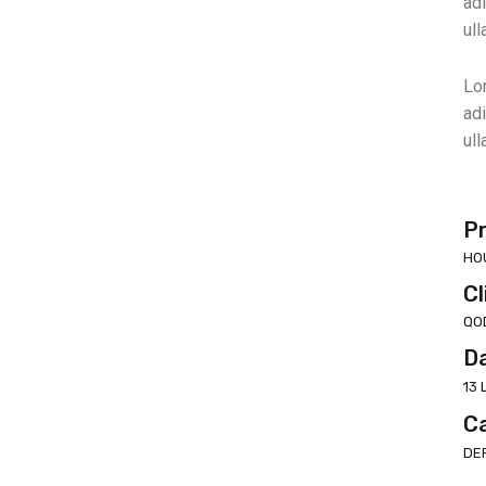
adi
ull
Lo
adi
ull
Pr
HO
Cl
QO
D
13 
C
DE