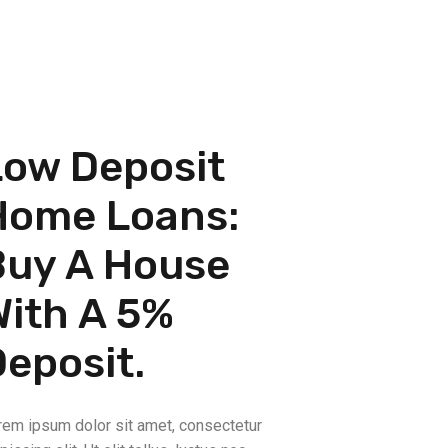
Low Deposit
Home Loans:
Buy A House
With A 5%
Deposit.
rem ipsum dolor sit amet, consectetur