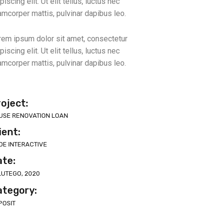
piscing elit. Ut elit tellus, luctus nec
amcorper mattis, pulvinar dapibus leo.
rem ipsum dolor sit amet, consectetur
piscing elit. Ut elit tellus, luctus nec
amcorper mattis, pulvinar dapibus leo.
oject:
USE RENOVATION LOAN
ient:
DE INTERACTIVE
ate:
LUTEGO, 2020
ategory:
POSIT