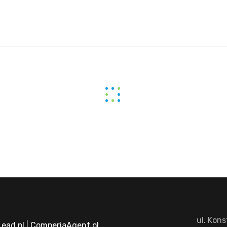
ul. Kon
ead.pl
|
ComperiaAgent.pl