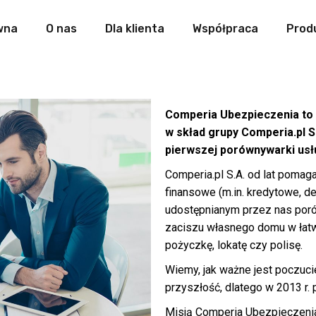
wna
O nas
Dla klienta
Współpraca
Prod
Comperia Ubezpieczenia to
w skład grupy Comperia.pl S
pierwszej porównywarki usł
Comperia.pl S.A. od lat pomag
finansowe (m.in. kredytowe, d
udostępnianym przez nas po
zaciszu własnego domu w łatw
pożyczkę, lokatę czy polisę.
Wiemy, jak ważne jest poczuc
przyszłość, dlatego w 2013 r.
Misją Comperia Ubezpieczeni