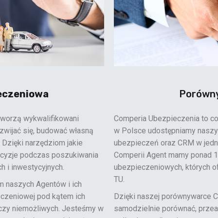
eczeniowa
Porówny
tworzą wykwalifikowani
Comperia Ubezpieczenia to coś 
ozwijać się, budować własną
w Polsce udostępniamy nasz
 Dzięki narzędziom jakie
ubezpieczeń oraz CRM w jedn
ecyzje podczas poszukiwania
Comperii Agent mamy ponad 1
h i inwestycyjnych.
ubezpieczeniowych, których of
TU.
m naszych Agentów i ich
eczeniowej pod kątem ich
Dzięki naszej porównywarce 
eczy niemożliwych. Jesteśmy w
samodzielnie porównać, przea